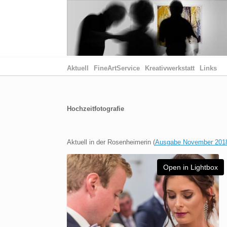
Aktuell
FineArtService
Kreativwerkstatt
Links
Hochzeitfotografie
Aktuell in der Rosenheimerin (
Ausgabe November 201
Open in Lightbox