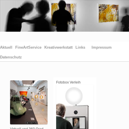
Aktuell
FineArtService
Kreativwerkstatt
Links
Impressum
Datenschutz
Fotobox Verleih
Virtuell und 360 Grad